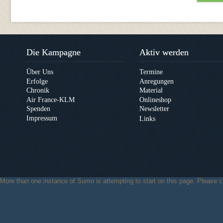
Die Kampagne
Aktiv werden
Über Uns
Termine
Erfolge
Anregungen
Chronik
Material
Air France-KLM
Onlineshop
Spenden
Newsletter
Impressum
Links
More than one instance of Sumo is attempting to start on this page.
Please c